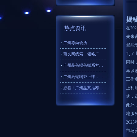
揭
热点资讯
在2
先来
广州尊尚会所
就能
到了
蒲友网线索，领略广州高端喝茶品茶私人外卖工作室的便捷
同时
广州品茶喝茶联系方式更新频率调查
再谈
广州高端喝茶上课，品味顶级茶的艺术
工作
必看！广州品茶推荐宝藏清单
上利
式，
此外
地服
20
市场