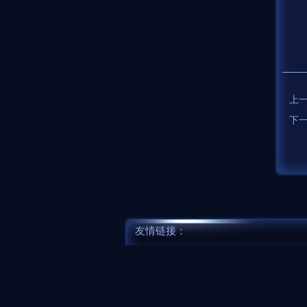
上
下
友情链接：