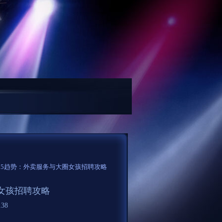
X预约全流程解析...
2025年天河喝茶上课用户反馈_336...
广州品茶工作室202
025趋势：外卖服务与大圈女孩招聘攻略
圈女孩招聘攻略
38